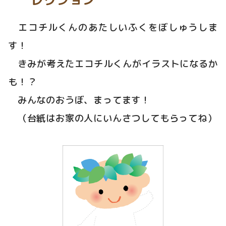
エコチルくんのあたしいふくをぼしゅうしま
す！
きみが考えたエコチルくんがイラストになるか
も！？
みんなのおうぼ、まってます！
（台紙はお家の人にいんさつしてもらってね）