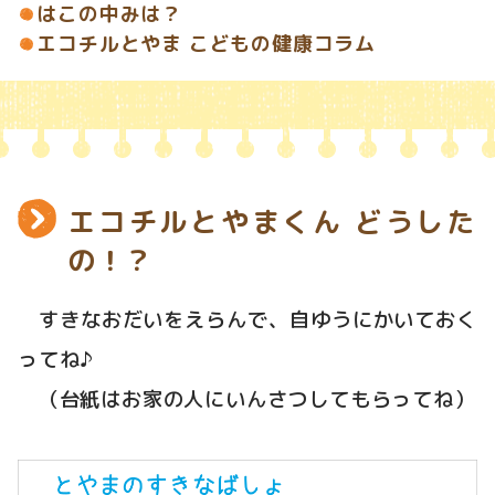
はこの中みは？
エコチルとやま こどもの健康コラム
エコチルとやまくん どうした
の！？
すきなおだいをえらんで、自ゆうにかいておく
ってね♪
（台紙はお家の人にいんさつしてもらってね）