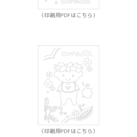
（印刷用PDFはこちら）
（印刷用PDFはこちら）