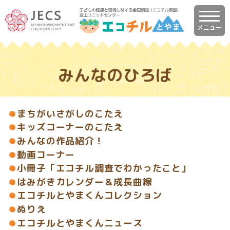
メニュー
みんなのひろば
まちがいさがしのこたえ
キッズコーナーのこたえ
みんなの作品紹介！
動画コーナー
小冊子「エコチル調査でわかったこと」
はみがきカレンダー＆成長曲線
エコチルとやまくんコレクション
ぬりえ
エコチルとやまくんニュース