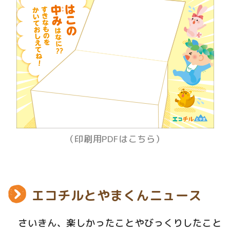
（印刷用PDFはこちら）
エコチルとやまくんニュース
さいきん、楽しかったことやびっくりしたこと