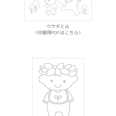
ウサギと山
（印刷用PDFはこちら）