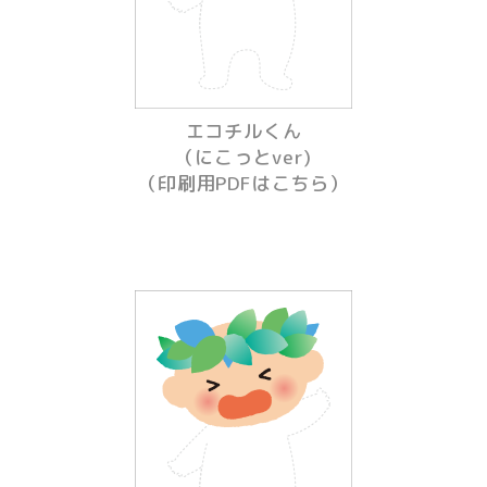
エコチルくん
（にこっとver)
（印刷用PDFはこちら）