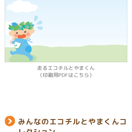
走るエコチルとやまくん
（印刷用PDFはこちら）
みんなのエコチルとやまくんコ
レクション