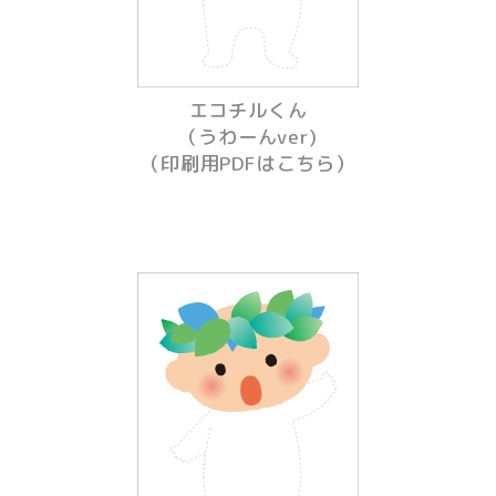
エコチルくん
（うわーんver)
（印刷用PDFはこちら）