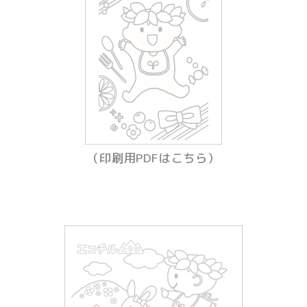
（印刷用PDFはこちら）