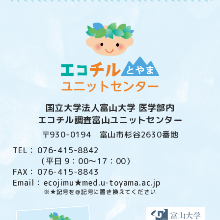
国立大学法人富山大学 医学部内
エコチル調査富山ユニットセンター
〒930-0194 富山市杉谷2630番地
TEL：
076-415-8842
（平日 9：00〜17：00）
FAX：
076-415-8843
Email：
ecojimu★med.u-toyama.ac.jp
※★記号を@記号に置き換えてください