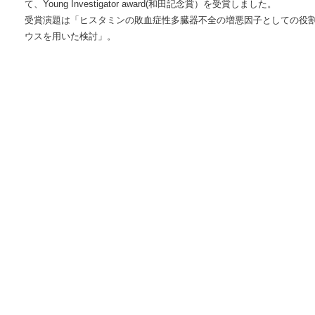
て、Young Investigator award(和田記念賞）を受賞しました。
受賞演題は「ヒスタミンの敗血症性多臓器不全の増悪因子としての役割：H
ウスを用いた検討」。