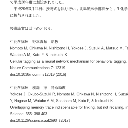
て平成28年度に創設されました。
平成29年3月24日に授与式を執り行い，北島勲医学部長から，生化
に授与されました。
授賞論文は以下のとおり。
生化学講座 野本真順 助教
Nomoto M, Ohkawa N, Nishizono H, Yokose J, Suzuki A, Matsuo M, Ts
Watabe A.M, Kato F, & Inokuchi K.
Cellular tagging as a neural network mechanism for behavioral tagging.
Nature Communications 7: 12319.
doi:10.1038/ncomms12319 (2016)
生化学講座 横瀬 淳 特命助教
Yokose J, Okubo-Suzuki R, Nomoto M, Ohkawa N, Nishizono H, Suzuki
Y, Nagase M, Watabe A.M, Sasahara M, Kato F, & Inokuchi K.
Overlapping memory trace indispensable for linking, but not recalling, 
Science, 355: 398-403.
doi:10.1126/science.aal2690（2017）