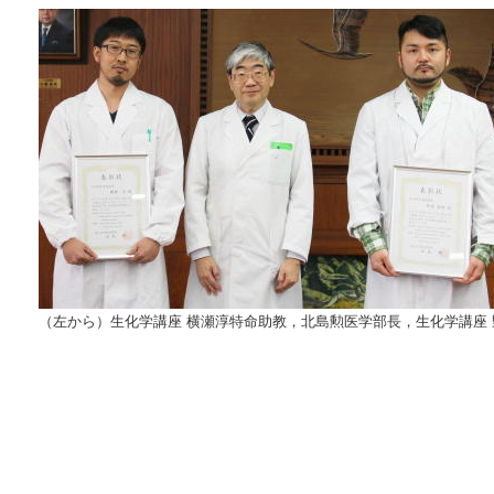
（左から）生化学講座 横瀬淳特命助教，北島勲医学部長，生化学講座