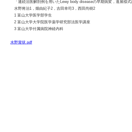
「連続法医解剖例を用いたLewy body diseaseの早期病変，進展
水野将治1，畑由紀子2，吉田幸司3，西田尚樹2
1 富山大学医学部学生
2 富山大学大学院医学薬学研究部法医学講座
3 富山大学付属病院神経内科
水野賞状.pdf