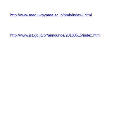
http://www.med.u-toyama.ac.jp/bmb/index-j.html
http://www.jst.go.jp/pr/announce/20180615/index.html