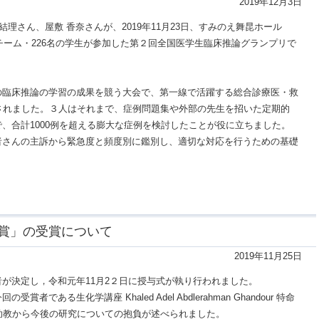
2019年12月3日
理さん、屋敷 香奈さんが、2019年11月23日、すみのえ舞昆ホール
6チーム・226名の学生が参加した第２回全国医学生臨床推論グランプリで
臨床推論の学習の成果を競う大会で、第一線で活躍する総合診療医・救
されました。３人はそれまで、症例問題集や外部の先生を招いた定期的
、合計1000例を超える膨大な症例を検討したことが役に立ちました。
者さんの主訴から緊急度と頻度別に鑑別し、適切な対応を行うための基礎
賞」の受賞について
2019年11月25日
が決定し，令和元年11月2２日に授与式が執り行われました。
ある生化学講座 Khaled Adel Abdlerahman Ghandour 特命
命助教から今後の研究についての抱負が述べられました。