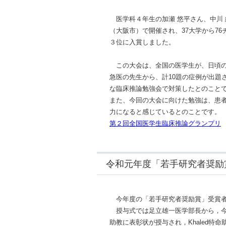
医学科４年生の加瀬 悠平さん、中川 結
（大阪市）で開催され、37大学から7
３位に入賞しました。
この大会は、全国の医学生が、日頃の
急医の先生から、計10題の症例が出題
な臨床推論勉強会で対策したとのことで
また、今回の大会に向けた勉強は、患
力になると感じているとのことです。
第２回全国医学生臨床推論グランプリ
令和元年度「若手研究者奨励
今年度の「若手研究者奨励賞」受賞者
授与式では足立雄一医学部長から，今回の受賞者で
助教に表彰状が授与され，Khaled特