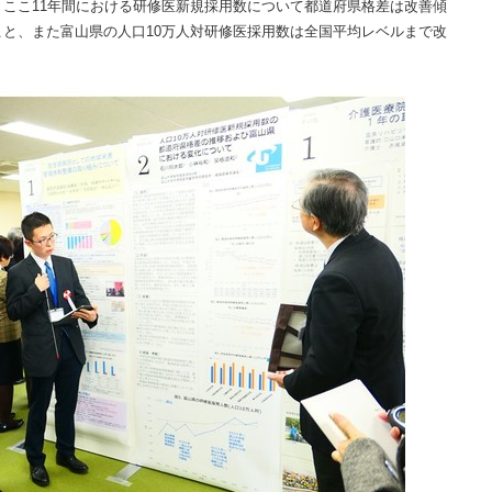
ここ11年間における研修医新規採用数について都道府県格差は改善傾
と、また富山県の人口10万人対研修医採用数は全国平均レベルまで改