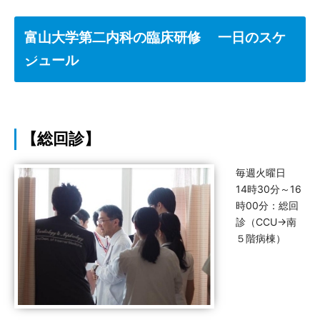
富山大学第二内科の臨床研修 一日のスケ
ジュール
【総回診】
毎週火曜日
14時30分～16
時00分：総回
診（CCU→南
５階病棟）