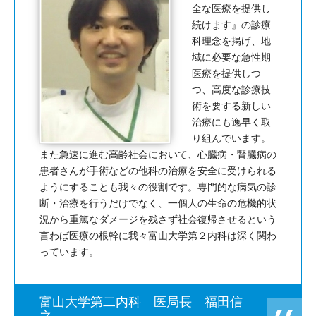
全な医療を提供し
続けます』の診療
科理念を掲げ、地
域に必要な急性期
医療を提供しつ
つ、高度な診療技
術を要する新しい
治療にも逸早く取
り組んでいます。
また急速に進む高齢社会において、心臓病・腎臓病の
患者さんが手術などの他科の治療を安全に受けられる
ようにすることも我々の役割です。専門的な病気の診
断・治療を行うだけでなく、一個人の生命の危機的状
況から重篤なダメージを残さず社会復帰させるという
言わば医療の根幹に我々富山大学第２内科は深く関わ
っています。
富山大学第二内科 医局長 福田信
之