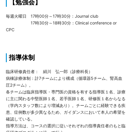
【勉強会】
毎週火曜日 17時00分～17時30分：Journal club
17時30分～18時30分：Clinical conference or
CPC
指導体制
臨床研修責任者： 絹川 弘一郎（診療科長）
病棟診療体制：計7チームにより構成（循環器5チーム、腎高血
圧2チーム）。
各チームは臨床指導医・専門医の資格を有する指導医１名、診療
に主に関わる中堅医師１名、若手医師１名、研修医１名からなる
（学内スタッフ数により増減あり）。チームごとに経験できる疾
患、症例数が多少異なるため、ガイダンスにおいて本人の希望を
確認している。
指導方法は、コースの選択に従いそれぞれの指導責任者のもと臨